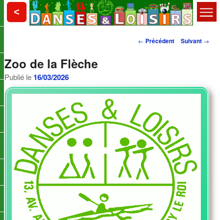
Aller
Choisy le Roi
<
au
contenu
Menu
principal
Danses et Loisirs
Navigation
principal
←
Précédent
Suivant
→
des
Zoo de la Flèche
articles
Publié le
16/03/2026