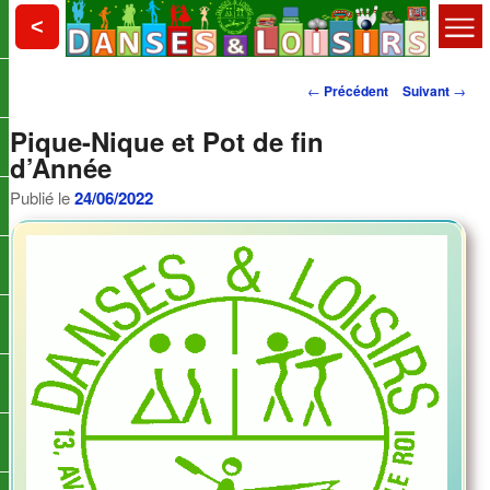
Aller
Choisy le Roi
<
au
contenu
Menu
principal
Danses et Loisirs
Navigation
principal
←
Précédent
Suivant
→
des
Pique-Nique et Pot de fin
articles
d’Année
Publié le
24/06/2022