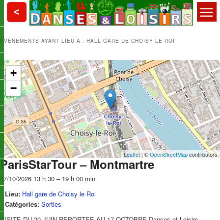
Aller
Aller
Choisy le Roi
<
au
au
contenu
contenu
Menu
principal
secondaire
Danses et Loisirs
principal
ÉVÉNEMENTS AYANT LIEU À :
HALL GARE DE CHOISY LE ROI
+
−
Leaflet
| ©
OpenStreetMap
contributors
ParisStarTour – Montmartre
17/10/2026 13 h 30
–
19 h 00 min
Lieu:
Hall gare de Choisy le Roi
Catégories:
Sorties
VISITE DU 20 JUIN REPORTEE AU 17 OCTOBRE Danses et Loisirs