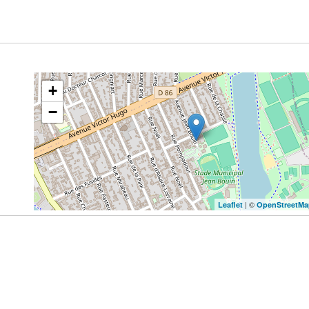
+
−
| ©
Leaflet
OpenStreetMa