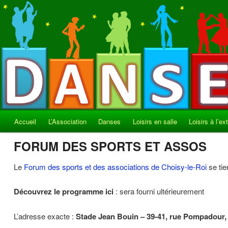
Aller
Choisy le Roi
au
contenu
Danses et Loisirs
principal
Menu
Accueil
L’Association
Danses
Loisirs en salle
Loisirs à l’ex
principal
FORUM DES SPORTS ET ASSOS
Le
Forum des sports et des associations de Choisy-le-Roi
se tie
Découvrez le programme ici
: sera fourni ultérieurement
L’adresse exacte :
Stade Jean Bouin – 39-41, rue Pompadour,