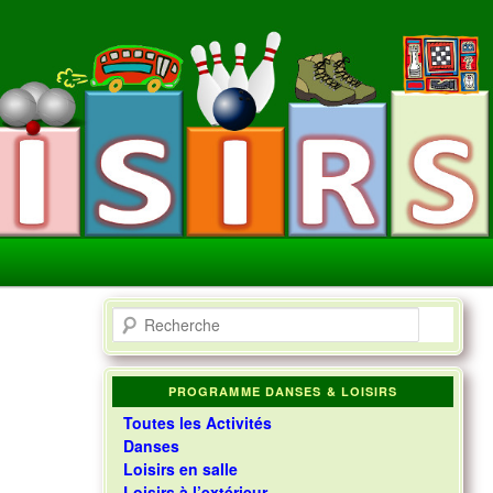
R
e
c
h
PROGRAMME DANSES & LOISIRS
e
Toutes les Activités
r
c
Danses
h
Loisirs en salle
e
Loisirs à l’extérieur