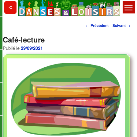
Aller
Choisy le Roi
<
au
contenu
Menu
principal
Danses et Loisirs
Navigation
principal
←
Précédent
Suivant
→
des
Café-lecture
articles
Publié le
29/09/2021