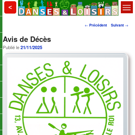
Aller
Choisy le Roi
<
au
contenu
Menu
principal
Danses et Loisirs
Navigation
principal
←
Précédent
Suivant
→
des
Avis de Décès
articles
Publié le
21/11/2025