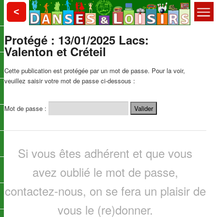
Aller
Choisy le Roi
<
au
contenu
Menu
principal
Protégé : 13/01/2025 Lacs:
Danses et Loisirs
principal
Valenton et Créteil
Cette publication est protégée par un mot de passe. Pour la voir,
veuillez saisir votre mot de passe ci-dessous :
Mot de passe :
Si vous êtes adhérent et que vous
avez oublié le mot de passe,
contactez-nous, on se fera un plaisir de
vous le (re)donner.