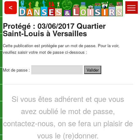
Aller
Choisy le Roi
<
au
contenu
Menu
principal
Protégé : 03/06/2017 Quartier
Danses et Loisirs
principal
Saint-Louis à Versailles
Cette publication est protégée par un mot de passe. Pour la voir,
veuillez saisir votre mot de passe ci-dessous :
Mot de passe :
Si vous êtes adhérent et que vous
avez oublié le mot de passe,
contactez-nous, on se fera un plaisir de
vous le (re)donner.