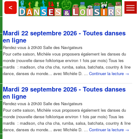
Aller
Aller
Choisy le Roi
<
au
au
contenu
contenu
Menu
principal
secondaire
Danses et Loisirs
principal
Mardi 22 septembre 2026 - Toutes danses
en ligne
Rendez-vous à 20h30 Salle des Navigateurs
Pour cette saison, Michèle vous proposera également les danses du
monde (nouvelle danse folklorique environ 1 fois par mois) Tous les
mardis : madison, cha cha cha, rumba, salsa, batchata, country & line
dance, danses du monde… avec Michèle D. …
Continuer la lecture
→
Mardi 29 septembre 2026 - Toutes danses
en ligne
Rendez-vous à 20h30 Salle des Navigateurs
Pour cette saison, Michèle vous proposera également les danses du
monde (nouvelle danse folklorique environ 1 fois par mois) Tous les
mardis : madison, cha cha cha, rumba, salsa, batchata, country & line
dance, danses du monde… avec Michèle D. …
Continuer la lecture
→